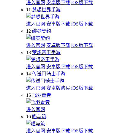
进入官网
安卓版下载
iOS版下载
11
梦想世界手游
进入官网
安卓版下载
iOS版下载
12
绯梦契约
进入官网
安卓版下载
iOS版下载
13
梦想帝王手游
进入官网
安卓版下载
iOS版下载
14
传送门骑士手游
进入官网
安卓版购买
iOS版下载
15
飞羽青春
进入官网
16
喵与筑
进入官网
安卓版下载
iOS版下载