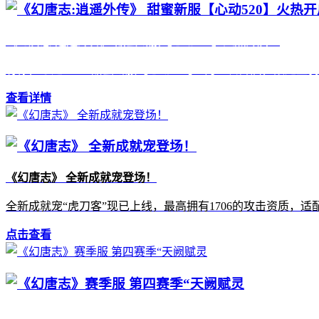
《幻唐志:逍遥外传》 甜蜜新服【心动520】火热开启！
有你，才是520！甜蜜新服【心动520】5月22日开启，限定
查看详情
《幻唐志》 全新成就宠登场！
全新成就宠“虎刀客”现已上线，最高拥有1706的攻击资质，
点击查看
《幻唐志》赛季服 第四赛季“天阙赋灵