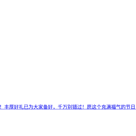
报到！丰厚好礼已为大家备好，千万别错过！愿这个充满福气的节