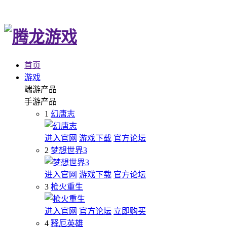
首页
游戏
端游产品
手游产品
1
幻唐志
进入官网
游戏下载
官方论坛
2
梦想世界3
进入官网
游戏下载
官方论坛
3
枪火重生
进入官网
官方论坛
立即购买
4
释厄英雄