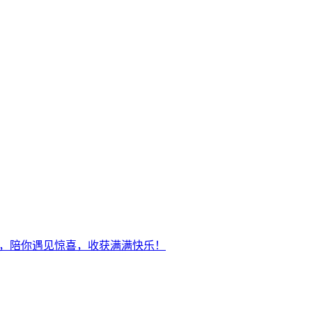
日，陪你遇见惊喜，收获满满快乐！